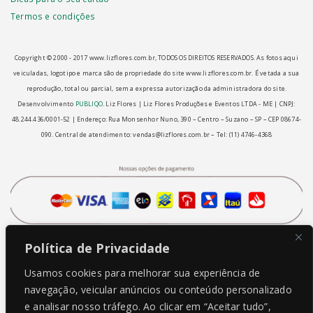
Termos e condições
Copyright © 2000 - ­2017 www.lizflores.com.br, TODOS OS DIREITOS RESERVADOS. As fotos aqui
veiculadas, logotipo e marca são de propriedade do site www.lizflores.com.br.
É vetada a sua
reprodução, total ou parcial, sem a expressa autorização da administradora do site.
Desenvolvimento
PUBLIQO
.
Liz Flores | Liz Flores Produções e Eventos LTDA - ME | CNPJ:
48.244.436/0001-52 | Endereço: Rua Monsenhor Nuno, 390 – Centro – Suzano – SP – CEP 08674-
090.
Central de atendimento: vendas@lizflores.com.br – Tel: (11) 4746-4368
Política de Privacidade
Usamos cookies para melhorar sua experiência de
navegação, veicular anúncios ou conteúdo personalizado
e analisar nosso tráfego. Ao clicar em “Aceitar tudo”,