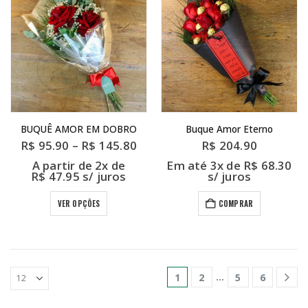
BUQUÊ AMOR EM DOBRO
Buque Amor Eterno
Faixa
R$
95.90
–
R$
145.80
R$
204.90
de
A partir de 2x de
Em até 3x de
R$
68.30
preço:
R$
47.95
s/ juros
s/ juros
R$ 95.90
através
R$ 145.80
Este
VER OPÇÕES
COMPRAR
produto
tem
várias
variantes.
…
1
2
5
6
As
opções