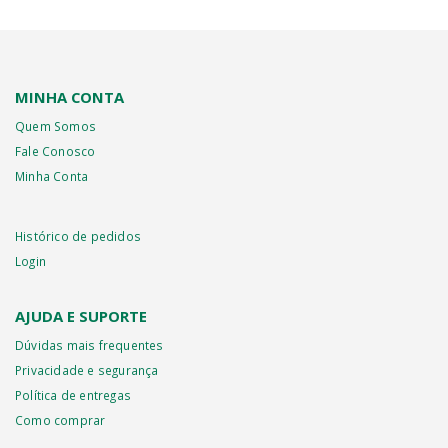
podem
ser
escolhidas
na
MINHA CONTA
página
Quem Somos
do
Fale Conosco
produto
Minha Conta
Histórico de pedidos
Login
AJUDA E SUPORTE
Dúvidas mais frequentes
Privacidade e segurança
Política de entregas
Como comprar