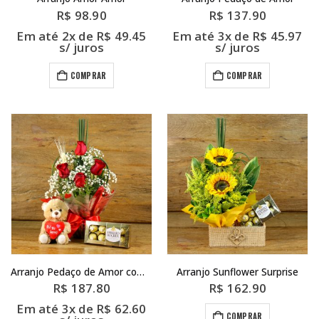
R$
98.90
R$
137.90
Em até 2x de
R$
49.45
Em até 3x de
R$
45.97
s/ juros
s/ juros
COMPRAR
COMPRAR
Arranjo Pedaço de Amor com Ferrero
Arranjo Sunflower Surprise
R$
187.80
R$
162.90
Em até 3x de
R$
62.60
COMPRAR