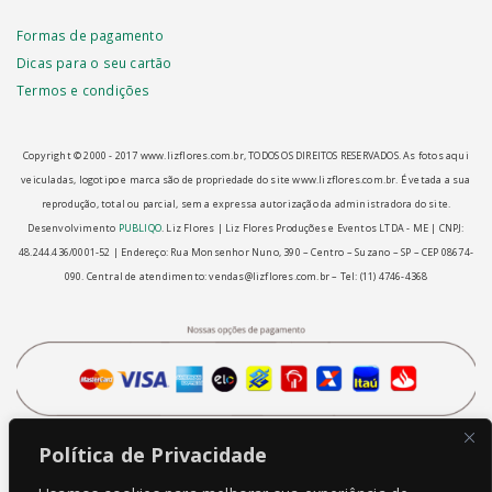
Formas de pagamento
Dicas para o seu cartão
Termos e condições
Copyright © 2000 - ­2017 www.lizflores.com.br, TODOS OS DIREITOS RESERVADOS. As fotos aqui
veiculadas, logotipo e marca são de propriedade do site www.lizflores.com.br.
É vetada a sua
reprodução, total ou parcial, sem a expressa autorização da administradora do site.
Desenvolvimento
PUBLIQO
.
Liz Flores | Liz Flores Produções e Eventos LTDA - ME | CNPJ:
48.244.436/0001-52 | Endereço: Rua Monsenhor Nuno, 390 – Centro – Suzano – SP – CEP 08674-
090.
Central de atendimento: vendas@lizflores.com.br – Tel: (11) 4746-4368
Política de Privacidade