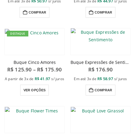
R$
50.97
R$
44.97
Em até 3x de
s/ juros
Em até 3x de
s/ juros
COMPRAR
COMPRAR
DESTAQUE
Buque Cinco Amores
Buque Expressões de Sentimento
Faixa
R$
125.90
–
R$
175.90
R$
176.90
de
preço:
R$
41.97
R$
58.97
A partir de 3x de
s/ juros
Em até 3x de
s/ juros
R$ 125.90
através
Este
VER OPÇÕES
COMPRAR
R$ 175.90
produto
tem
várias
variantes.
As
opções