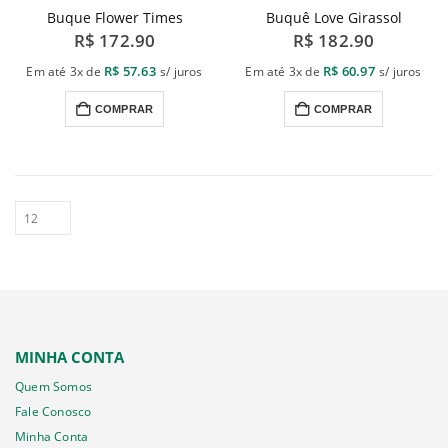
Buque Flower Times
Buquê Love Girassol
podem
R$
172.90
R$
182.90
ser
escolhidas
R$
57.63
R$
60.97
Em até 3x de
s/ juros
Em até 3x de
s/ juros
na
COMPRAR
COMPRAR
página
do
produto
MINHA CONTA
Quem Somos
Fale Conosco
Minha Conta