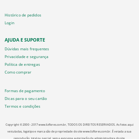
Histórico de pedidos
Login
AJUDA E SUPORTE
Dúvidas mais frequentes
Privacidade e segurança
Política de entregas
Como comprar
Formas de pagamento
Dicas para o seu cartão
Termos e condições
Copyright © 2000 - ­2017 www.lizflores.com.br, TODOS OS DIREITOS RESERVADOS. As fotos aqui
veiculadas, logotipo e marca são de propriedade do site www.lizflores.com.br.
É vetada a sua
reprodução, total ou parcial, sem a expressa autorização da administradora do site.