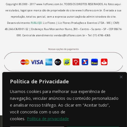
Copyright © 2000 - ­2017 www.lizflores.com.br, TODOS OS DIREITOS RESERVADOS. As fotos aqui
veiculadas, logotipo e marca são de propriedade do site www.lizflores.com.br.
É vetada a sua
reprodução, total ou parcial, sem a expressa autorização da administradora do site.
Desenvolvimento
PUBLIQO
.
Liz Flores | Liz Flores Produções e Eventos LTDA - ME | CNPJ:
48.244.436/0001-52 | Endereço: Rua Monsenhor Nuno, 390 – Centro – Suzano – SP – CEP 08674-
090.
Central de atendimento: vendas@lizflores.com.br – Tel: (11) 4746-4368
Política de Privacidade
Usamos cookies para melhorar sua experiência de
navegação, veicular anúncios ou conteúdo personalizado
e analisar nosso tráfego. Ao clicar em “Aceitar tudo”,
você concorda com o uso de
cookies.
Política de privacidade