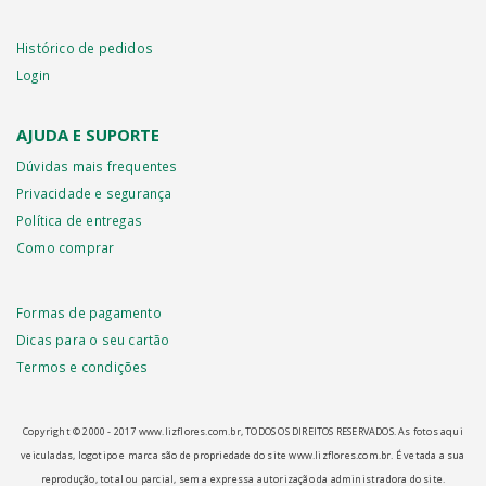
Histórico de pedidos
Login
AJUDA E SUPORTE
Dúvidas mais frequentes
Privacidade e segurança
Política de entregas
Como comprar
Formas de pagamento
Dicas para o seu cartão
Termos e condições
Copyright © 2000 - ­2017 www.lizflores.com.br, TODOS OS DIREITOS RESERVADOS. As fotos aqui
veiculadas, logotipo e marca são de propriedade do site www.lizflores.com.br.
É vetada a sua
reprodução, total ou parcial, sem a expressa autorização da administradora do site.