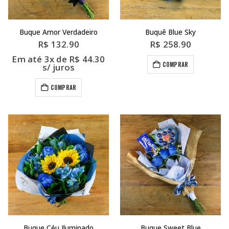
Buque Amor Verdadeiro
Buquê Blue Sky
R$
132.90
R$
258.90
Em até 3x de
R$
44.30
COMPRAR
s/ juros
COMPRAR
Buque Céu Iluminado
Buque Sweet Blue